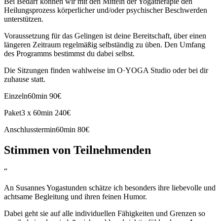
Bei Bedarf können wir mit den Mitteln der Yogatherapie den
Heilungsprozess körperlicher und/oder psychischer Beschwerden
unterstützen.
Voraussetzung für das Gelingen ist deine Bereitschaft, über einen
längeren Zeitraum regelmäßig selbständig zu üben. Den Umfang
des Programms bestimmst du dabei selbst.
Die Sitzungen finden wahlweise im O·YOGA Studio oder bei dir
zuhause statt.
Einzeln
60min 90€
Paket
3 x 60min 240€
Anschlusstermin
60min 80€
Stimmen von Teilnehmenden
“
An Susannes Yogastunden schätze ich besonders ihre liebevolle und
achtsame Begleitung und ihren feinen Humor.
Dabei geht sie auf alle individuellen Fähigkeiten und Grenzen so