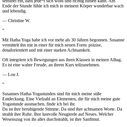
sensibel ein, dass jede*r sich wohl und richtig fühlen kann. Am
Ende der Stunde fühle ich mich in meinem Körper wunderbar wach
und lebendig.
—
Christine W.
“
Mit Hatha Yoga habe ich vor mehr als 30 Jahren begonnen. Susanne
vermittelt ihn mir in einer für mich neuen Form: präzise,
detailorientiert und mit einer starken Achtsamkeit.
Oft integriere ich Bewegungen aus ihren Klassen in meinen Alltag.
Es ist eine wahre Freude, an ihrem Kurs teilzunehmen.
—
Lou J.
“
Susannes Hatha-Yogastunden sind für mich meine süße
Entdeckung. Eine Vielzahl an Elementen, die für mich meine gute
Yogastunde ausmachen, finde ich bei ihr.
Da ist ihre beruhigende Stimme. Da sind ihre achtsamen Worte. Da
strahlt ihre Ruhe. Ihre lustvolle Neugierde auf Neues. Welcher
Wesenszug von ihr alles durchstrahlt, ist ihre Sanftmut.