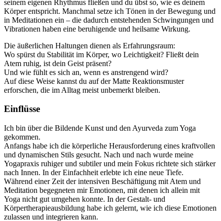
seinem eigenen Rhythmus fließen und du übst so, wie es deinem
Körper entspricht. Manchmal setze ich Tönen in der Bewegung und
in Meditationen ein – die dadurch entstehenden Schwingungen und
Vibrationen haben eine beruhigende und heilsame Wirkung.
Die äußerlichen Haltungen dienen als Erfahrungsraum:
Wo spürst du Stabilität im Körper, wo Leichtigkeit? Fließt dein
Atem ruhig, ist dein Geist präsent?
Und wie fühlt es sich an, wenn es anstrengend wird?
Auf diese Weise kannst du auf der Matte Reaktionsmuster
erforschen, die im Alltag meist unbemerkt bleiben.
Einflüsse
Ich bin über die Bildende Kunst und den Ayurveda zum Yoga
gekommen.
Anfangs habe ich die körperliche Herausforderung eines kraftvollen
und dynamischen Stils gesucht. Nach und nach wurde meine
Yogapraxis ruhiger und subtiler und mein Fokus richtete sich stärker
nach Innen. In der Einfachheit erlebte ich eine neue Tiefe.
Während einer Zeit der intensiven Beschäftigung mit Atem und
Meditation begegneten mir Emotionen, mit denen ich allein mit
Yoga nicht gut umgehen konnte. In der Gestalt- und
Körpertherapieausbildung habe ich gelernt, wie ich diese Emotionen
zulassen und integrieren kann.