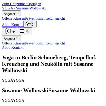
Zum Hauptinhalt springen
YOGA · Susanne Wollowski
Angebot
Offene Klassen
Prävention
Einzelunterricht
About
Kontakt
Angebot
Offene Klassen
Prävention
Einzelunterricht
About
Kontakt
Yoga in Berlin Schöneberg, Tempelhof,
Kreuzberg und Neukölln mit Susanne
Wollowski
YOGA
YOGA
Susanne Wollowski
Susanne Wollowski
YOGA
YOGA